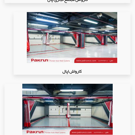
کارواش اپال