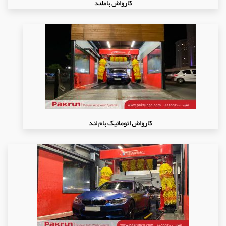
کارواش باملند
کارواش اتوماتیک بام لند