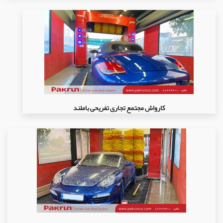
کارواش مجتمع تجاری تفریحی باملند