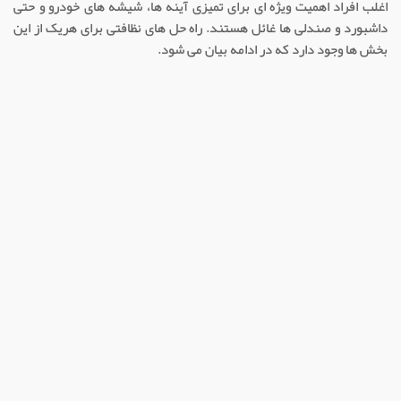
اغلب افراد اهمیت ویژه ای برای تمیزی آینه ها، شیشه های خودرو و حتی
داشبورد و صندلی ها غائل هستند. راه حل های نظافتی برای هریک از این
بخش ها وجود دارد که در ادامه بیان می شود.
براق کننده لاستیک
در مراکز کارواش، استفاده از
مواد کارواش
مانند براق کننده لاستیک
یک گزینه بسیار خاص می باشد. این
مواد شوینده، با رفع آلودگی های
لاستیک، ظاهری نو به آن می دهد. اگر
قرار است شستشوی کامل و عمیقی ایجاد
شود، استفاده از براق کننده لاستیک
ضرورت دارد.